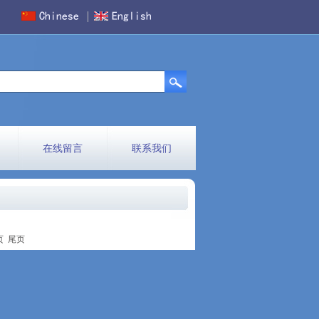
在线留言
联系我们
页
尾页