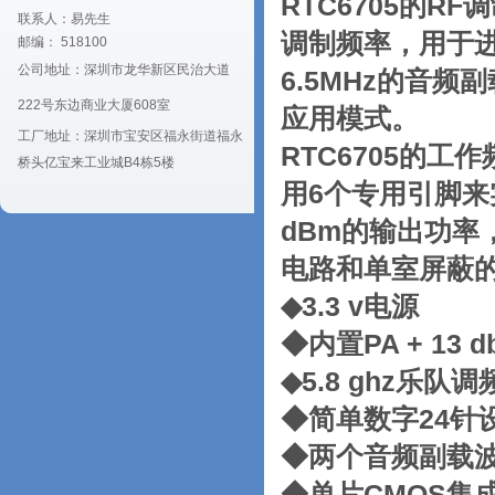
RTC6705的R
联系人：易先生
调制频率，用于进
邮编： 518100
公司地址：深圳市龙华新区民治大道
6.5MHz的音
222号东边商业大厦608室
应用模式。
工厂地址：深圳市宝安区福永街道福永
RTC6705的
桥头亿宝来工业城B4栋5楼
用6个专用引脚来实
dBm的输出功率，
电路和单室屏蔽的
◆3.3 v电源
◆内置PA + 13
◆5.8 ghz乐
◆简单数字24针
◆两个音频副载波调节
◆单片CMOS集