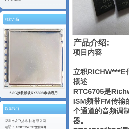
推荐产品
产品介绍:
项目内容
立积RICHW***
概述
RTC6705是Ri
5.8G接收模块RX5808市场通用
ISM频带FM传输
联系我们
个通道的音频调制
器。
深圳市友飞杰科技有限公司
电话：
18320957897微信同号